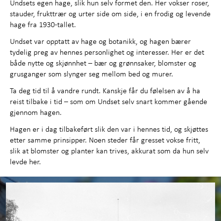
Undsets egen hage, slik hun selv formet den. Her vokser roser,
Om Bjerkebæk
+
stauder, frukttrær og urter side om side, i en frodig og levende
hage fra 1930-tallet.
Kunnskap og læring
+
Undset var opptatt av hage og botanikk, og hagen bærer
tydelig preg av hennes personlighet og interesser. Her er det
Utforsk samlingene
+
både nytte og skjønnhet – bær og grønnsaker, blomster og
grusganger som slynger seg mellom bed og murer.
Om oss
Ta deg tid til å vandre rundt. Kanskje får du følelsen av å ha
reist tilbake i tid – som om Undset selv snart kommer gående
gjennom hagen.
Hagen er i dag tilbakeført slik den var i hennes tid, og skjøttes
etter samme prinsipper. Noen steder får gresset vokse fritt,
slik at blomster og planter kan trives, akkurat som da hun selv
levde her.