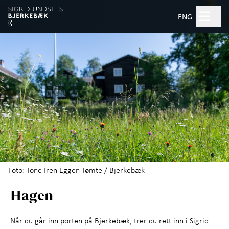
Hopp til hovedinnhold
Søk
ENG
Åpent kl. 10.00–17.00
Billetter
Planlegg besøk
+
Hva skjer?
Opplevelser
+
Foto: Tone Iren Eggen Tømte / Bjerkebæk
Hagen
Om Sigrid Undset
Artikler om Sigrid Undset
Når du går inn porten på Bjerkebæk, trer du rett inn i Sigrid