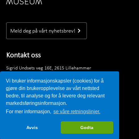
Meld deg på vårt nyhetsbrev!
Kontakt oss
Sigrid Undsets veg 16E, 2615 Lillehammer
Telefon: +47 61 28 89 00
Vi bruker informasjonskapsler (cookies) for å
Mandag–fredag kl. 09.00 - 15.30
gjøre din brukeropplevelse av vårt nettsted
E-post:
post@lillehammermuseum.no
bedre, til analyse og for å levere deg relevant
markedsføringsinformasjon.
Ansatte
For mer informasjon,
se våre retningslinjer.
Personvernerklæring
Avvis
Godta