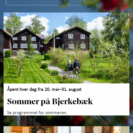
Om Bjerkebæk
+
Kunnskap og læring
+
Utforsk samlingene
+
Om oss
Åpent hver dag fra 20. mai–31. august
Sommer på Bjerkebæk
Se programmet for sommeren.