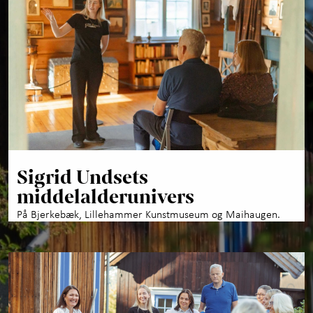
Sigrid Undsets
middelalderunivers
På Bjerkebæk, Lillehammer Kunstmuseum og Maihaugen.