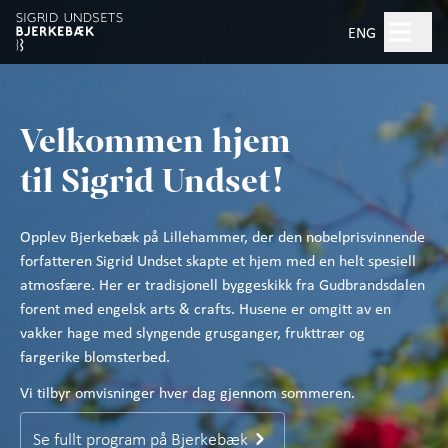
Hopp til hovedinnhold
Søk
ENG
Åpent kl. 10.00–17.00
Velkommen h
jem
Billetter
til Sigrid Undset!
Planlegg besøk
+
Opplev Bjerkebæk på Lillehammer, der den nobelprisvinnende
forfatteren Sigrid Undset skapte et hjem med en helt spesiell
Hva skjer?
atmosfære. Her er tradisjonell byggeskikk fra Gudbrandsdalen
forent med engelsk arts & crafts. Husene er omgitt av en
Opplevelser
+
vakker hage med slyngende grusganger, frukttrær og
fargerike blomsterbed.
Om Sigrid Undset
Vi tilbyr omvisninger hver dag gjennom sommeren.
Artikler om Sigrid Undset
Se fullt program på Bjerkebæk