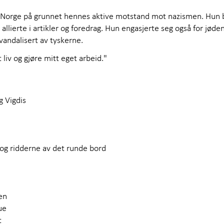
e Norge på grunnet hennes aktive motstand mot nazismen. Hun 
allierte i artikler og foredrag. Hun engasjerte seg også for jød
vandalisert av tyskerne.
t liv og gjøre mitt eget arbeid."
g Vigdis
og ridderne av det runde bord
sen
ue
t