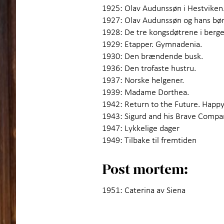
1925: Olav Audunssøn i Hestviken. 
1927: Olav Audunssøn og hans bør
1928: De tre kongsdøtrene i berge
1929: Etapper. Gymnadenia.
1930: Den brændende busk.
1936: Den trofaste hustru.
1937: Norske helgener.
1939: Madame Dorthea.
1942: Return to the Future. Happ
1943: Sigurd and his Brave Compa
1947: Lykkelige dager
1949: Tilbake til frem­tiden
Post mortem:
1951: Caterina av Siena