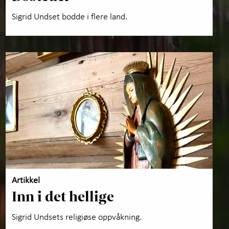
Sigrid Undset bodde i flere land.
Artikkel
Inn i det hellige
Sigrid Undsets religiøse oppvåkning.