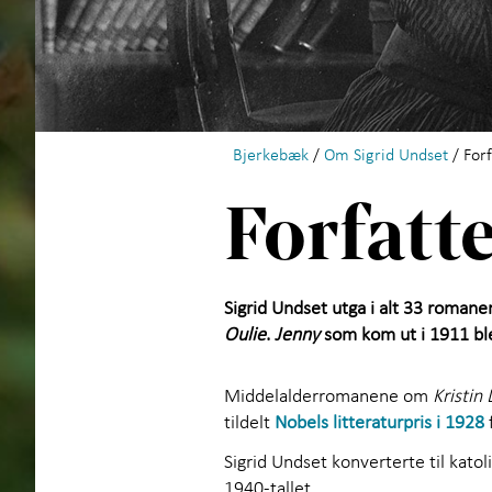
Bjerkebæk
/
Om Sigrid Undset
/ For
Forfatt
Sigrid Undset utga i alt 33 roma
Oulie
.
Jenny
som kom ut i 1911 bl
Middelalderromanene om
Kristin
tildelt
Nobels litteraturpris i 1928
Sigrid Undset konverterte til kato
1940-tallet.