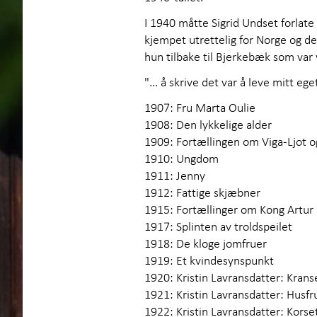
I 1940 måtte Sigrid Undset forlat
kjempet utrettelig for Norge og de 
hun tilbake til Bjerkebæk som var 
"... å skrive det var å leve mitt ege
1907: Fru Marta Oulie
1908: Den lykkelige alder
1909: Fortællingen om Viga-Ljot o
1910: Ungdom
1911: Jenny
1912: Fattige skjæbner
1915: Fortællinger om Kong Artur 
1917: Splinten av troldspeilet
1918: De kloge jomfruer
1919: Et kvindesyns­punkt
1920: Kristin Lavrans­datter: Kran
1921: Kristin Lavransdatter: Husfr
1922: Kristin Lavransdatter: Korse