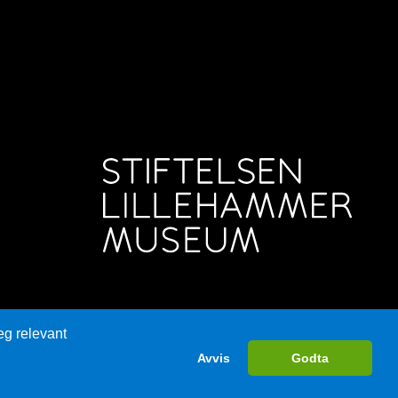
eg relevant
Avvis
Godta