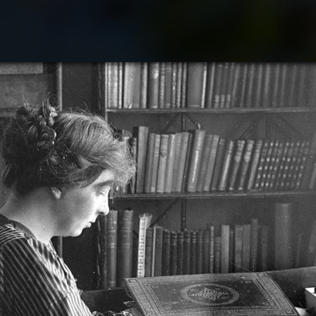
Søk
Plan
Hva 
Oppl
Om S
Arti
Om 
Kunn