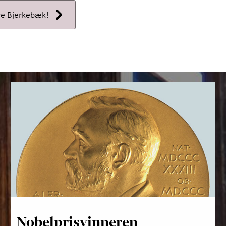
re Bjerkebæk!
Nobelprisvinneren