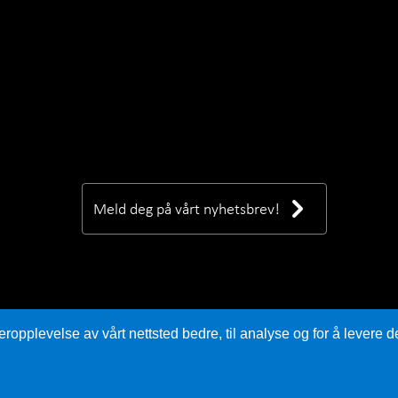
Meld deg på vårt nyhetsbrev!
eropplevelse av vårt nettsted bedre, til analyse og for å levere d