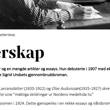
Utfo
Om 
fatterskap
erskap
ner og en mengde artikler og essays. Hun debuterte i 1907 med
e Sigrid Undsets gjennombruddsroman.
 Lavransdatter
(1920-1922) og
Olav Audunssøn
(1925-1927) skre
for sine ”mäktiga skildringar ur Nordens medeltida liv.”
lisismen i 1924. Dette gjenspeiles i en rekke essays og nåtids