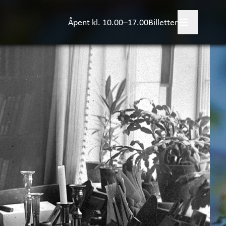
Åpent kl. 10.00–17.00
Billetter
legg besøk
+
skjer?
evelser
+
igrid Undset
kler om Sigrid Undset
Bjerkebæk
+
skap og læring
+