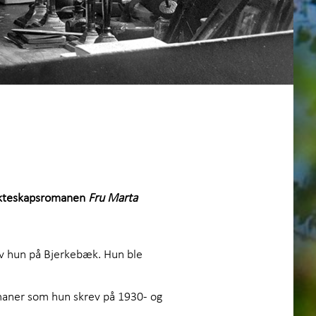
rsk samlingene
+
oss
 ekteskapsromanen
Fru Marta
v hun på Bjerkebæk. Hun ble
romaner som hun skrev på 1930- og