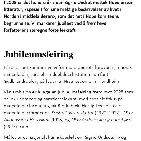
I 2028 er det hundre år siden Sigrid Undset mottok Nobelprisen i
Om Bjerkebæk
+
litteratur, «spesielt for sine mektige beskrivelser av livet i
Norden i middelalderen», som det het i Nobelkomiteens
Kunnskap og læring
+
begrunnelse. Vi markerer jubileet ved å fremheve
forfatterens særegne fortellerkraft.
Utforsk samlingene
+
Jubileumsfeiring
Om oss
I årene som kommer vil vi formidle Undsets fordypning i norsk
middelalder, spesielt middelalderhistorien hun fant i
Gudbrandsdalen, på leden til Nidarosdomen i Trondheim.
Vår ambisjon er å lage en jubileumsfeiring frem mot 2028 som
er inkluderende og samtidsrelevant, med spesielt fokus på
middelalderformidling på Bjerkebæk. Her løftes de store
middelalderromanene
Kristin Lavransdatter
(1920–1922),
Olav
Audunssøn i Hestviken
(1925) og
Olav Audunssøn og hans børn
(1927) frem.
Målet er et nasjonalt kunnskapsløft om Sigrid Undsets liv og