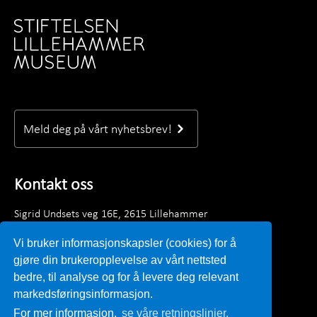
Meld deg på vårt nyhetsbrev!
Kontakt oss
Sigrid Undsets veg 16E, 2615 Lillehammer
Telefon: +47 61 28 89 00
Vi bruker informasjonskapsler (cookies) for å
Mandag–fredag kl. 09.00 - 15.30
gjøre din brukeropplevelse av vårt nettsted
E-post:
post@lillehammermuseum.no
bedre, til analyse og for å levere deg relevant
markedsføringsinformasjon.
Ansatte
For mer informasjon,
se våre retningslinjer.