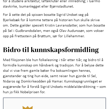
for å studere arkitektur, lafteknuter eller innredning; i Garmo
stavkirke, Isumanlegget eller Bjørnstadtunet.
For å sette det på spissen bosatte Sigrid Undset seg på
Bjerkebæk for å komme tettere på historien hun skulle skrive
om. Dette gjelder spesielt Kristin Lavransdatter, som hun bosatte
på Sel i Gudbrandsdalen, men også Olav Audunssøn, som vokser
opp på Frettastein på Brøttum, sør for Lillehammer.
Bidro til kunnskapsformidling
Med fiksjonen ble hun folkelesning i tiår etter tiår, og bidro til å
formidle kunnskap om håndverk og tradisjon. For å belyse dette
skal vi vise frem gamle bøker fra boksamlingen hennes,
gjenstander og ting hun eide, samt reiser hun gjorde til Sel,
Nidaros og Domkirkeodden på Hamar. Kunnskapsgrunnlaget er
avgjørende for å forstå Sigrid Undsets middelalderdiktning – som
hun jo fikk Nobelprisen for.