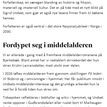
forfatterskap, en særegen blanding av historie og fiksjon,
materiell og imateriell kultur. Det er på tide med et nytt blikk på
Sigrid Undset, som gjør at også nye lesere finner frem til bøkene
hennes.
Forfatteren er også sentral i det store Nasjonaljubileet i Norge i
2030.
Fordypet seg i middelalderen
Vi er allerede i gang med å fremheve middelalderromanene på
Bjerkebæk. Blant annet har vi reetablert skrivebordet der hun
skrev Kristin Lavransdatter, med utsikt over dalen.
I 2026 løftes middelalderen frem gjennom utstillingen
På leden
til Nidaros
og i omvisninger i hjemmet. Her får publikum innsikt i
Undsets middelalderinteresse og det grundige arbeidet hun la
ned for å forstå tiden hun skrev om.
Tidsepoken reflekteres i bokhyller og arkiv i hjemmet, og Undset
reiste oppover i Gudbrandsdalen eller ruslet bort til Maihaugen