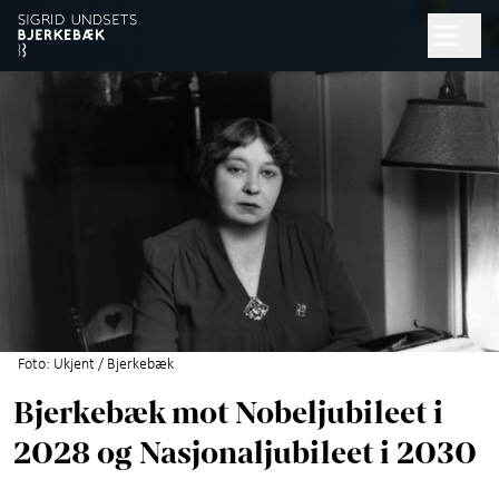
Hopp til hovedinnhold
Søk
Åpent kl. 10.00–17.00
Billetter
Planlegg besøk
+
Hva skjer?
Opplevelser
+
Foto: Ukjent / Bjerkebæk
Bjerkebæk mot Nobeljubileet i
Om Sigrid Undset
2028 og Nasjonaljubileet i 2030
Artikler om Sigrid Undset