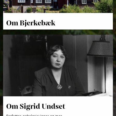
Om Bjerkebæk
Om Sigrid Undset
Forfatter, nobelprisvinner og mor.