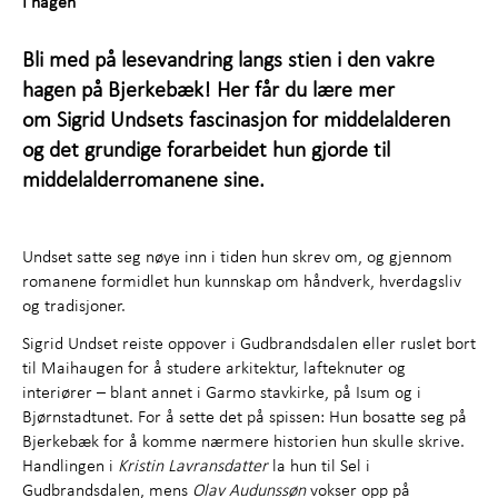
I hagen
Om Bjerkebæk
+
Bli med på lesevandring langs stien i den vakre
Kunnskap og læring
+
hagen på Bjerkebæk! Her får du lære mer
om Sigrid Undsets fascinasjon for middelalderen
Utforsk samlingene
+
og det grundige forarbeidet hun gjorde til
middelalderromanene sine.
Om oss
Undset satte seg nøye inn i tiden hun skrev om, og gjennom
romanene formidlet hun kunnskap om håndverk, hverdagsliv
og tradisjoner.
Sigrid Undset reiste oppover i Gudbrandsdalen eller ruslet bort
til Maihaugen for å studere arkitektur, lafteknuter og
interiører – blant annet i Garmo stavkirke, på Isum og i
Bjørnstadtunet. For å sette det på spissen: Hun bosatte seg på
Bjerkebæk for å komme nærmere historien hun skulle skrive.
Handlingen i
Kristin Lavransdatter
la hun til Sel i
Gudbrandsdalen, mens
Olav Audunssøn
vokser opp på