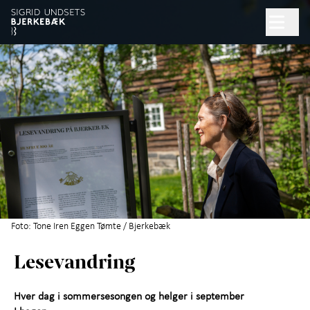
Hopp til hovedinnhold
Søk
Åpent kl. 10.00–17.00
Billetter
Planlegg besøk
+
Hva skjer?
Opplevelser
+
Foto: Tone Iren Eggen Tømte / Bjerkebæk
Lesevandring
Om Sigrid Undset
Artikler om Sigrid Undset
Hver dag i sommersesongen og helger i september