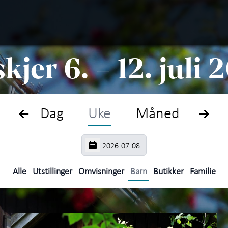
Søk
Plan
kjer 6. – 12. juli
Hva 
Oppl
Dag
Uke
Måned
Om S
Arti
Alle
Utstillinger
Omvisninger
Barn
Butikker
Familie
Om 
Kunn