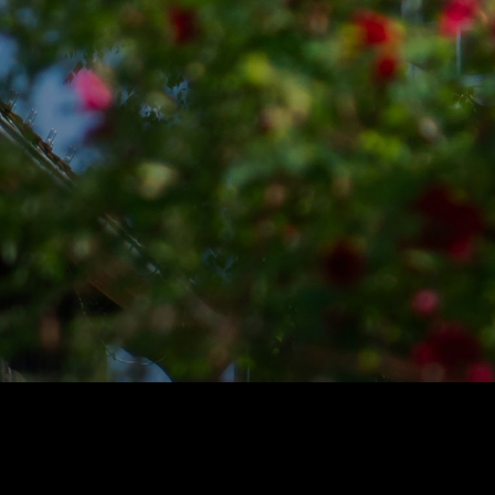
rsk samlingene
+
oss