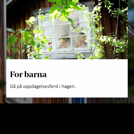
Utfo
Om 
For barna
Gå på oppdagelsesferd i hagen.