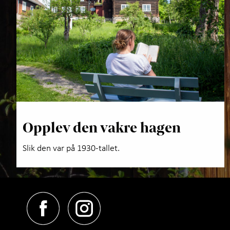
Opplev den vakre hagen
Slik den var på 1930-tallet.