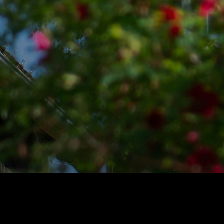
rsk samlingene
+
oss