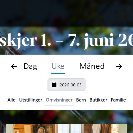
Søk
Plan
skjer 1. – 7. juni 
Hva 
Oppl
Dag
Uke
Måned
Om S
Arti
Alle
Utstillinger
Omvisninger
Barn
Butikker
Familie
Om 
Kunn