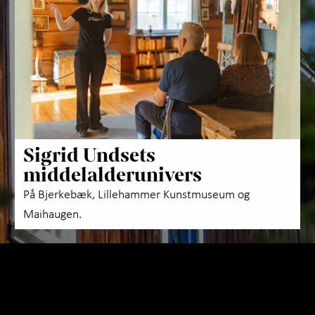
Utfo
Om 
Sigrid Undsets
middelalderunivers
På Bjerkebæk, Lillehammer Kunstmuseum og
Maihaugen.